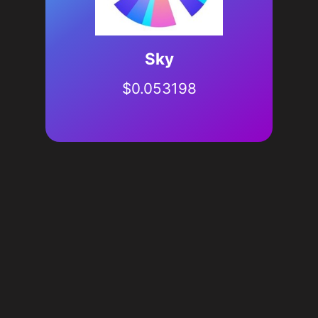
Sky
$
0.053198